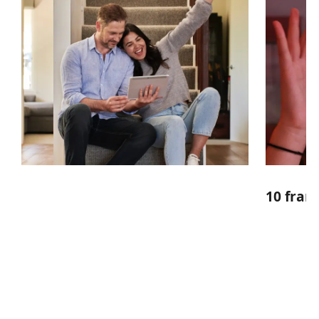
10 fran