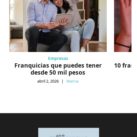
Empresas
Franquicias que puedes tener
10 fran
desde 50 mil pesos
abril 2, 2026
|
Marcia