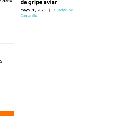
de gripe aviar
jorar la
mayo 20, 2025
|
Guadalupe
Camarillo
s