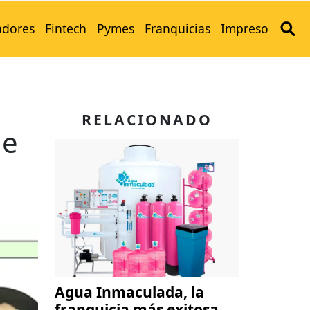
adores
Fintech
Pymes
Franquicias
Impreso
p
RELACIONADO
de
Agua Inmaculada, la
franquicia más exitosa