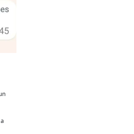
 un
 a