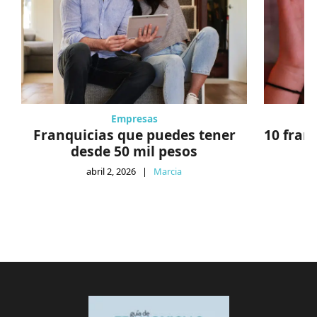
Empresas
Franquicias que puedes tener
10 fran
desde 50 mil pesos
abril 2, 2026
|
Marcia