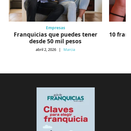
Empresas
Franquicias que puedes tener
10 fran
desde 50 mil pesos
abril 2, 2026
|
Marcia