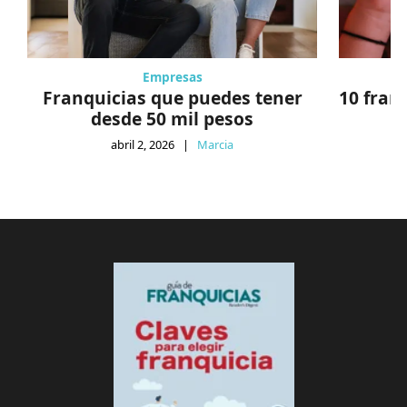
Empresas
Franquicias que puedes tener
10 fran
desde 50 mil pesos
abril 2, 2026
|
Marcia