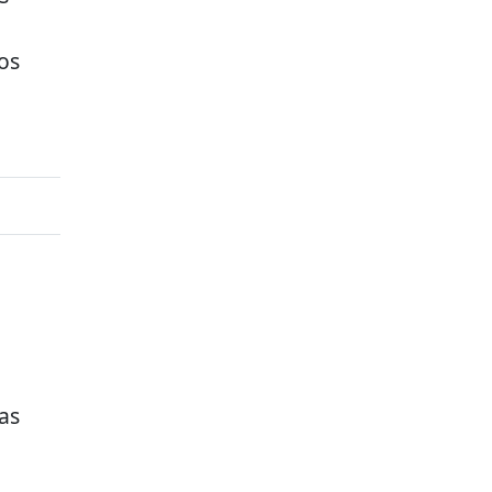
os
as