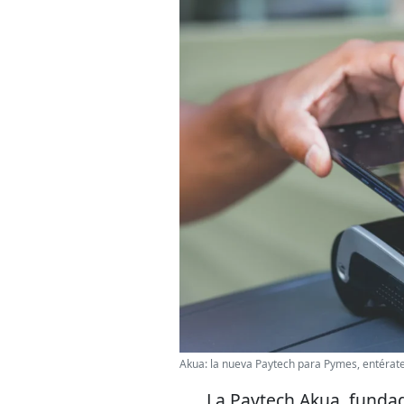
Akua: la nueva Paytech para Pymes, entéra
La Paytech Akua, fundad