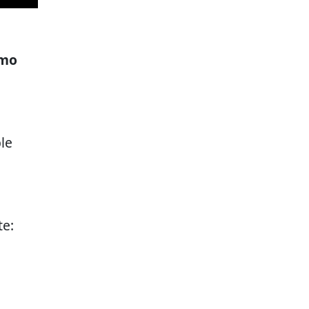
omo
le
te: