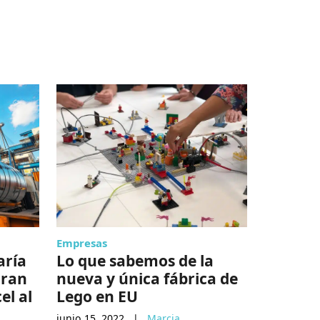
Empresas
Economia
aría
Lo que sabemos de la
Claudia
aran
nueva y única fábrica de
en Eco
el al
Lego en EU
octubre 9, 
junio 15, 2022
|
Marcia