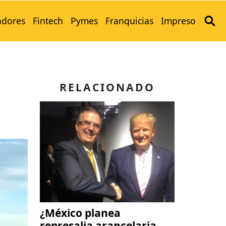
adores
Fintech
Pymes
Franquicias
Impreso
RELACIONADO
¿México planea
represalia arancelaria