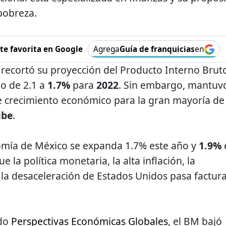
pobreza.
e favorita en Google
Agrega
Guía de franquicias
en
recortó su proyección del Producto Interno Brut
lo de 2.1 a
1.7%
para
2022
. Sin embargo, mantuv
e crecimiento económico para la gran mayoría de
ibe
.
omía de México se expanda 1.7% este año y
1.9%
 la política monetaria, la alta inflación, la
 la desaceleración de Estados Unidos pasa factura
ado
Perspectivas Económicas Globales
, el BM bajó