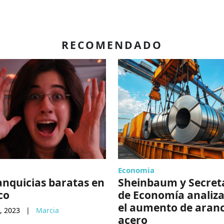
RECOMENDADO
Economia
anquicias baratas en
Sheinbaum y Secret
co
de Economía analiz
el aumento de aranc
, 2023
|
Marcia
acero