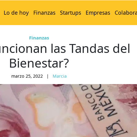
Lo de hoy
Finanzas
Startups
Empresas
Colabor
Finanzas
ncionan las Tandas del
Bienestar?
marzo 25, 2022
|
Marcia