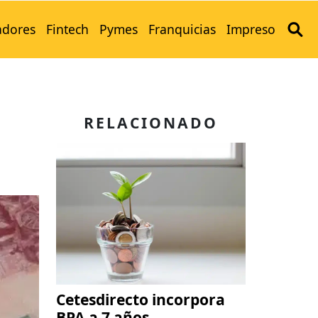
adores
Fintech
Pymes
Franquicias
Impreso
RELACIONADO
Cetesdirecto incorpora
BPA a 7 años