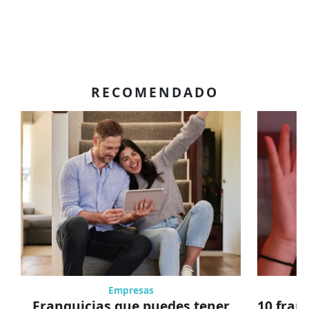
RECOMENDADO
Empresas
Franquicias que puedes tener
10 fran