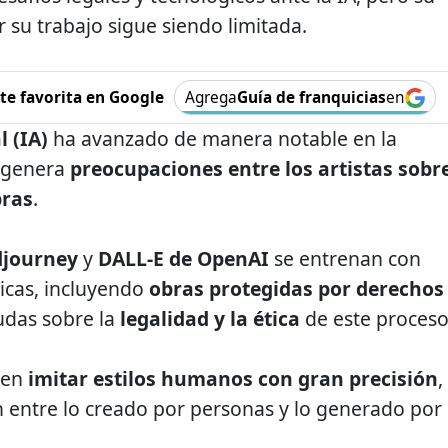
 su trabajo sigue siendo limitada.
e favorita en Google
Agrega
Guía de franquicias
en
l (IA)
ha avanzado de manera notable en la
e genera
preocupaciones entre los artistas sobr
bras
.
djourney
y
DALL-E de OpenAI
se entrenan con
ticas, incluyendo
obras protegidas por derechos
dudas sobre la
legalidad y la ética
de este proceso
den
imitar estilos humanos con gran precisión
,
ón entre lo creado por personas y lo generado por