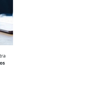
tra
hos