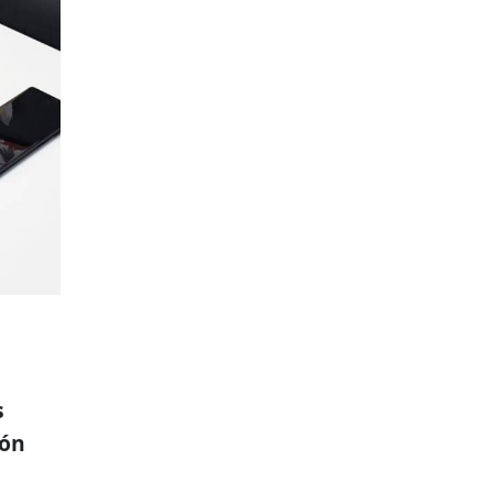
s
ión