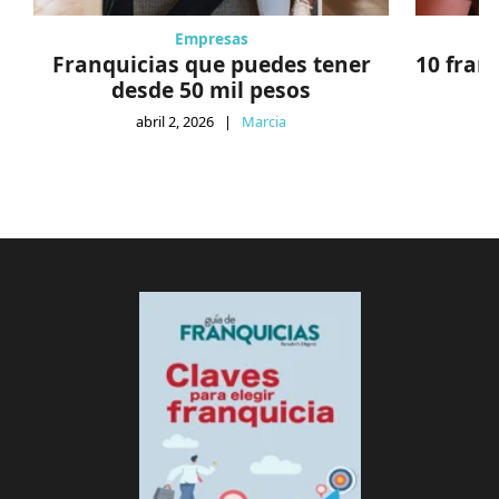
Empresas
Franquicias que puedes tener
10 fran
desde 50 mil pesos
abril 2, 2026
|
Marcia