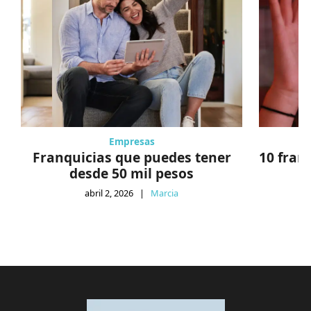
Empresas
Franquicias que puedes tener
10 fran
desde 50 mil pesos
abril 2, 2026
|
Marcia