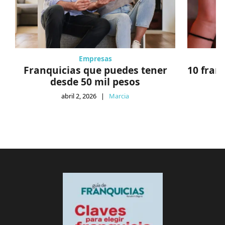
Empresas
Franquicias que puedes tener
10 fran
desde 50 mil pesos
abril 2, 2026
|
Marcia