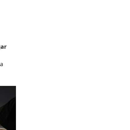
gar
ia