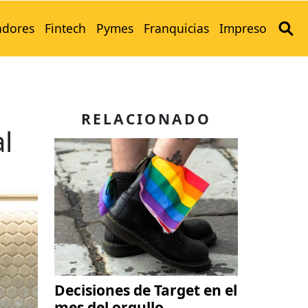
adores
Fintech
Pymes
Franquicias
Impreso
RELACIONADO
al
Decisiones de Target en el
mes del orgullo