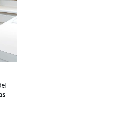
del
os