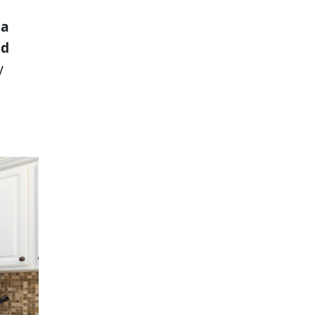
na
ad
y