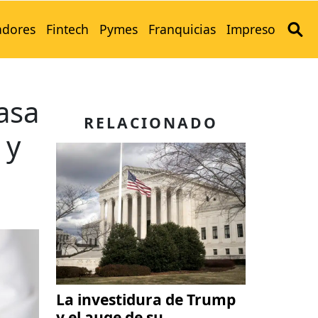
adores
Fintech
Pymes
Franquicias
Impreso
asa
RELACIONADO
 y
La investidura de Trump
y el auge de su