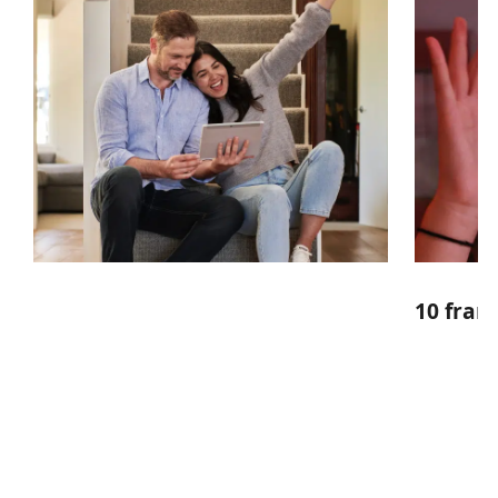
10 fran