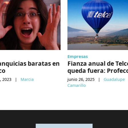
Empresas
anquicias baratas en
Fianza anual de Telc
co
queda fuera: Profec
, 2023
|
Marcia
junio 26, 2025
|
Guadalupe
Camarillo