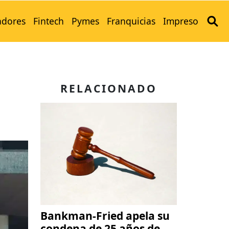
adores
Fintech
Pymes
Franquicias
Impreso
RELACIONADO
Bankman-Fried apela su
condena de 25 años de