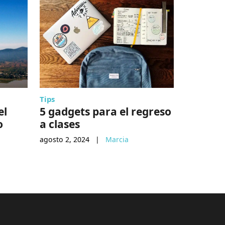
Tips
Sin catego
el
5 gadgets para el regreso
Así es 
o
a clases
9-6 pue
hacer c
agosto 2, 2024
|
Marcia
octubre 8, 