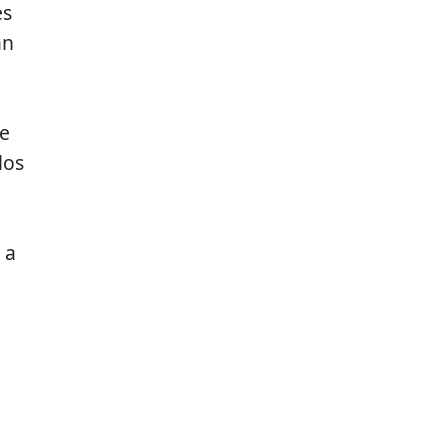
es
an
de
los
 a