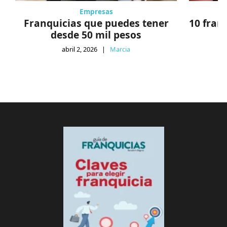
Empresas
Franquicias que puedes tener
10 fran
desde 50 mil pesos
abril 2, 2026
|
Marcia