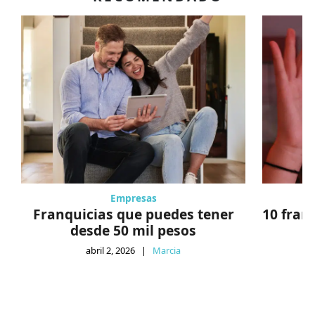
Empresas
Franquicias que puedes tener
10 fran
desde 50 mil pesos
abril 2, 2026
|
Marcia