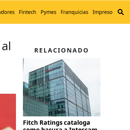
adores
Fintech
Pymes
Franquicias
Impreso
al
RELACIONADO
Fitch Ratings cataloga
como basura a Intercam,