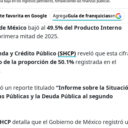
la baja en los ingresos petroleros, fortaleciendo las finanzas públicas.
e favorita en Google
Agrega
Guía de franquicias
en
 de México
bajó al
49.5% del Producto Interno
primera mitad de 2025.
nda y Crédito Público
(SHCP)
reveló que esta cifr
o de la proporción de 50.1%
registrada en el
.
ó un reporte titulado
“Informe sobre la Situaci
s Públicas y la Deuda Pública al segundo
SHCP
detalla que el Gobierno de México
registró 