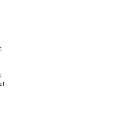
s
s
el