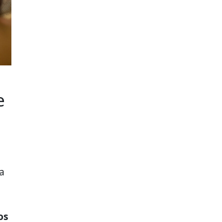
e
e
a
os