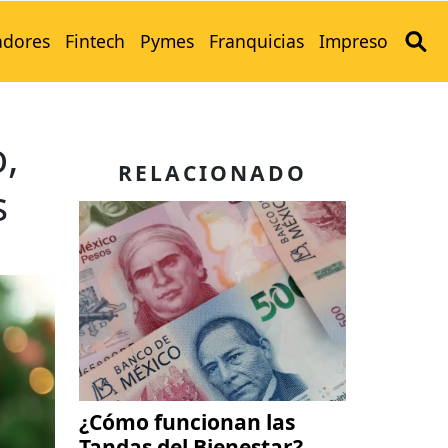
adores
Fintech
Pymes
Franquicias
Impreso
,
RELACIONADO
s
¿Cómo funcionan las
Tandas del Bienestar?