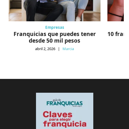
Empresas
Franquicias que puedes tener
10 fran
desde 50 mil pesos
abril 2, 2026
|
Marcia