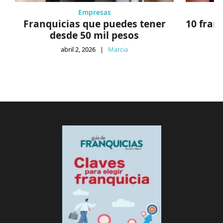
Empresas
Franquicias que puedes tener
10 fran
desde 50 mil pesos
abril 2, 2026
|
Marcia