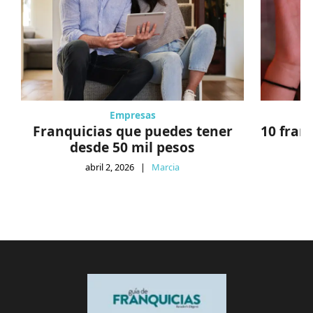
Empresas
Franquicias que puedes tener
10 fran
desde 50 mil pesos
abril 2, 2026
|
Marcia