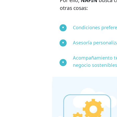
Por ello,
NAFIN
busca c
otras cosas:
Condiciones prefere
Asesoría personali
Acompañamiento téc
negocio sostenibles