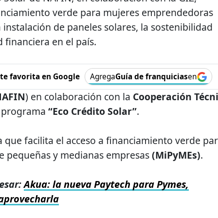
inanciamiento verde para mujeres emprendedoras
nstalación de paneles solares, la sostenibilidad
 financiera en el país.
e favorita en Google
Agrega
Guía de franquicias
en
NAFIN
) en colaboración con la
Cooperación Técn
el programa
“Eco Crédito Solar”
.
va que facilita el acceso a financiamiento verde pa
de pequeñas y medianas empresas
(MiPyMEs)
.
esar:
Akua: la nueva Paytech para Pymes,
aprovecharla