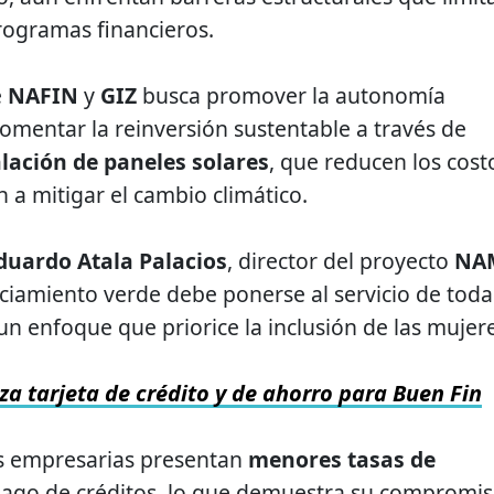
programas financieros.
e
NAFIN
y
GIZ
busca promover la autonomía
mentar la reinversión sustentable a través de
alación de paneles solares
, que reducen los cost
 a mitigar el cambio climático.
duardo Atala Palacios
, director del proyecto
NA
anciamiento verde debe ponerse al servicio de toda
un enfoque que priorice la inclusión de las mujere
za tarjeta de crédito y de ahorro para Buen Fin
s empresarias presentan
menores tasas de
pago de créditos, lo que demuestra su compromi