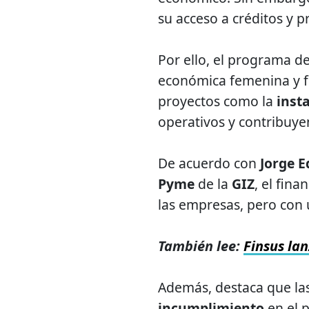
su acceso a créditos y 
Por ello, el programa d
económica femenina y fo
proyectos como la
inst
operativos y contribuyen
De acuerdo con
Jorge E
Pyme
de la
GIZ
, el fin
las empresas, pero con 
También lee:
Finsus lan
Además, destaca que la
incumplimiento
en el 