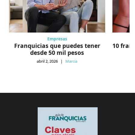
Empresas
Franquicias que puedes tener
10 fran
desde 50 mil pesos
abril 2, 2026
|
Marcia