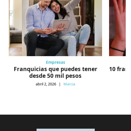
Empresas
Franquicias que puedes tener
10 fran
desde 50 mil pesos
abril 2, 2026
|
Marcia