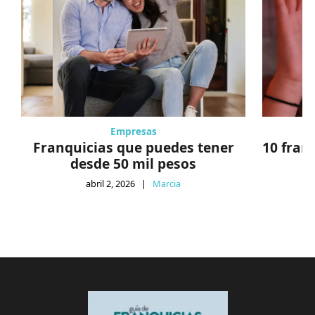
Empresas
Franquicias que puedes tener
10 fran
desde 50 mil pesos
abril 2, 2026
|
Marcia