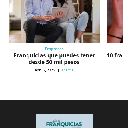
Empresas
Franquicias que puedes tener
10 fran
desde 50 mil pesos
abril 2, 2026
|
Marcia