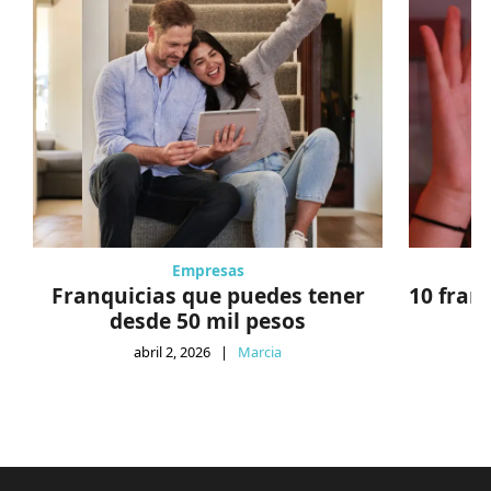
Empresas
Franquicias que puedes tener
10 fran
desde 50 mil pesos
abril 2, 2026
|
Marcia