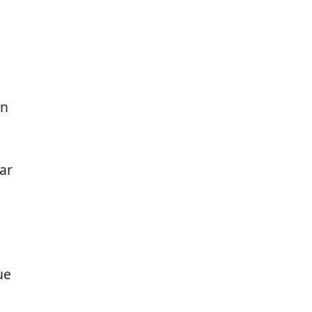
en
ar
ue