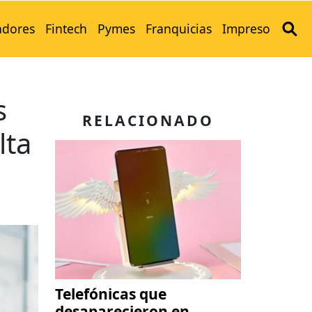
adores
Fintech
Pymes
Franquicias
Impreso
s
RELACIONADO
lta
Telefónicas que
desaparecieron en