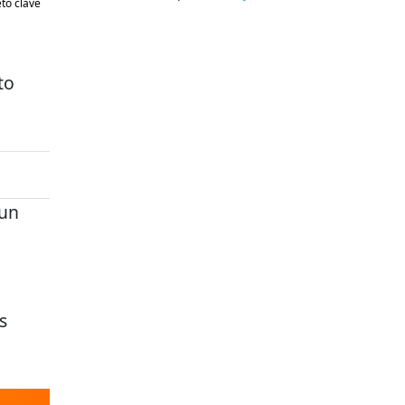
to clave
to
 un
s