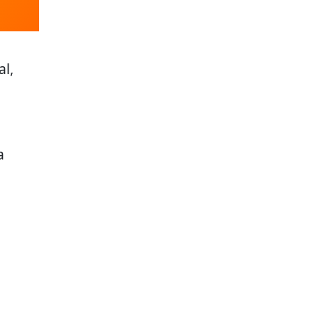
al,
a