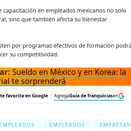
 de capacitación en empleados mexicanos no solo
oral, sino que también afecta su bienestar
ten por programas efectivos de formación podr
ecer su competitividad.
ar:
Sueldo en México y en Korea: la
ial te sorprenderá
e favorita en Google
Agrega
Guía de franquicias
en
 EMPLEADOS
EMPLEADOS
EMPRESAS