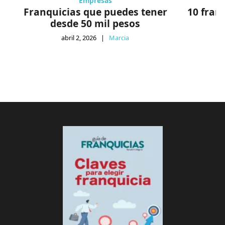
Empresas
Franquicias que puedes tener
10 fran
desde 50 mil pesos
abril 2, 2026
|
Marcia