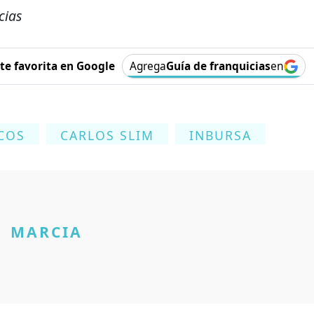
cias
e favorita en Google
Agrega
Guía de franquicias
en
COS
CARLOS SLIM
INBURSA
MARCIA