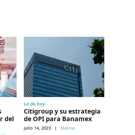
Lo de hoy
Empresas
s
Citigroup y su estrategia
ISA anu
r del
de OPI para Banamex
en Lati
reporte
julio 14, 2023
|
Marcia