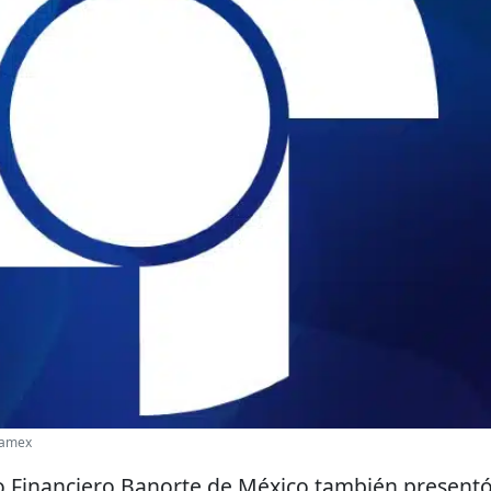
namex
po Financiero Banorte de México también present