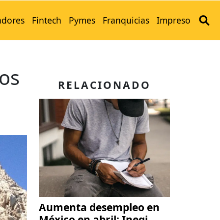
adores
Fintech
Pymes
Franquicias
Impreso
los
RELACIONADO
Aumenta desempleo en
México en abril: Inegi