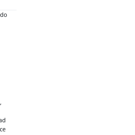
ado
,
ad
ace