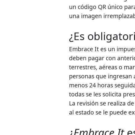
un código QR único par
una imagen irremplazabl
¿Es obligator
Embrace It es un impues
deben pagar con anterio
terrestres, aéreas o mar
personas que ingresan a
menos 24 horas seguida
todas se les solicita pr
La revisión se realiza d
al estado se le puede ex
¿
Embrace It
e