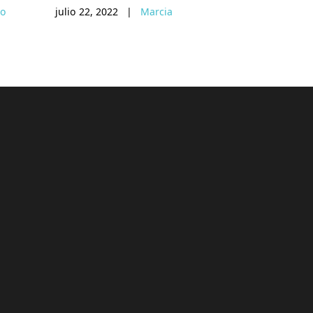
to
julio 22, 2022
|
Marcia
enero 19, 