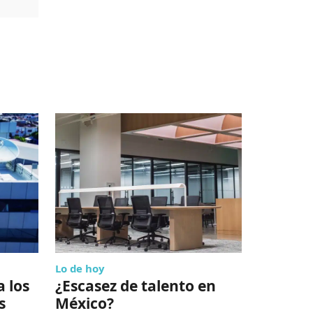
Lo de hoy
Lo de hoy
 los
¿Escasez de talento en
Hasting
s
México?
CEO en 