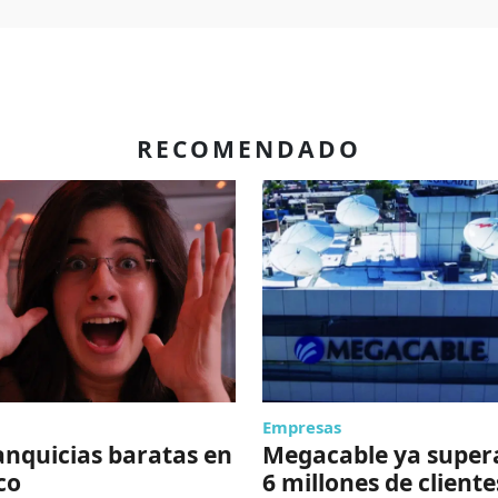
RECOMENDADO
Empresas
anquicias baratas en
Megacable ya supera
co
6 millones de cliente