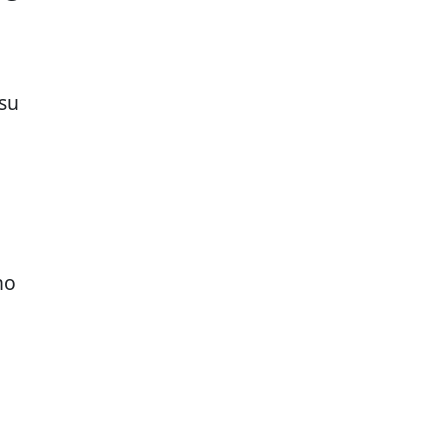
 su
no