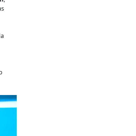
as
la
o