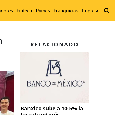
adores
Fintech
Pymes
Franquicias
Impreso
n
RELACIONADO
Banxico sube a 10.5% la
tasa de interés