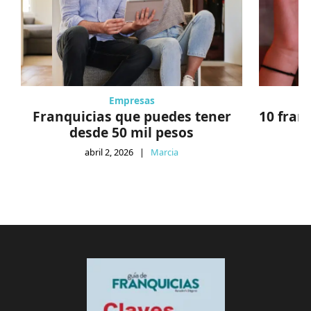
Empresas
Franquicias que puedes tener
10 fran
desde 50 mil pesos
abril 2, 2026
|
Marcia