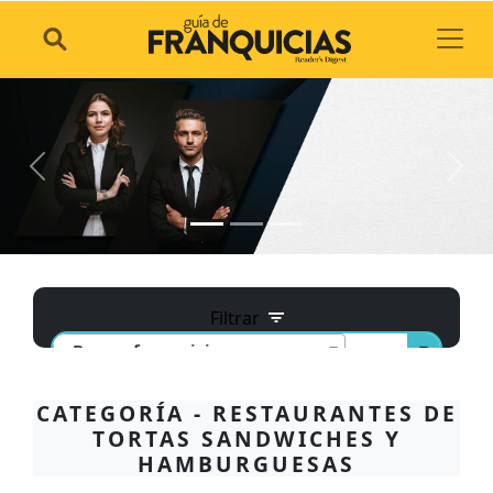
Toggl
Previous
Next
Filtrar
- Buscar franquicia -
Busqueda por categorias
CATEGORÍA - RESTAURANTES DE
TORTAS SANDWICHES Y
HAMBURGUESAS
Alimentos y bebidas