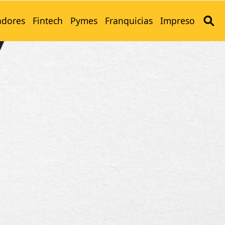
adores
Fintech
Pymes
Franquicias
Impreso
Next