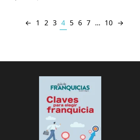
←
1
2
3
4
5
6
7
…
10
→