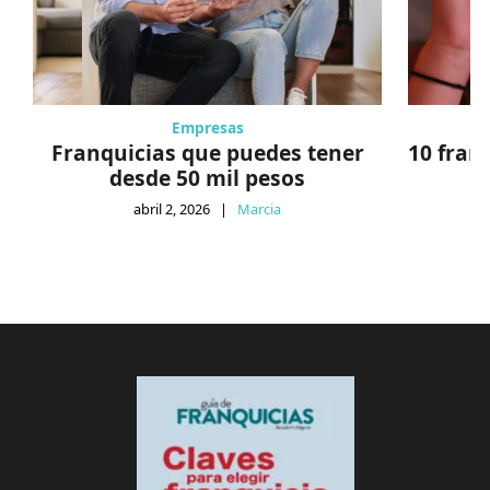
Empresas
Franquicias que puedes tener
10 fran
desde 50 mil pesos
abril 2, 2026
|
Marcia