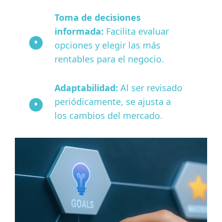
Toma de decisiones
informada:
Facilita evaluar
opciones y elegir las más
rentables para el negocio.
Adaptabilidad:
Al ser revisado
periódicamente, se ajusta a
los cambios del mercado.