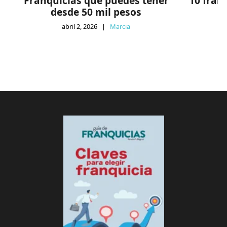
Franquicias que puedes tener
10 fran
desde 50 mil pesos
abril 2, 2026
|
Marcia