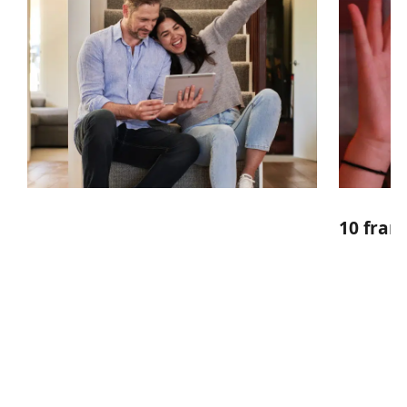
10 fran