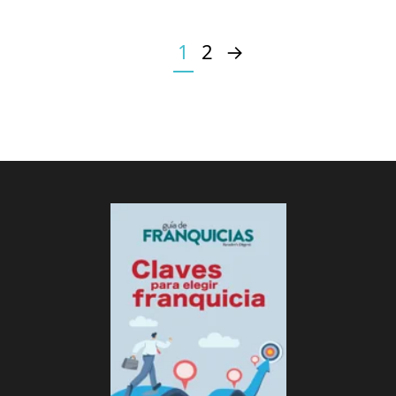
1
2
→