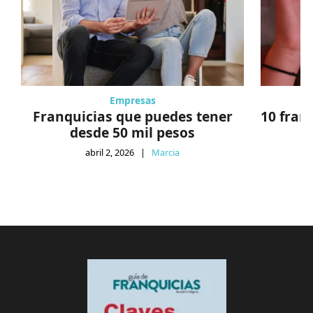
Empresas
Franquicias que puedes tener
10 fran
desde 50 mil pesos
abril 2, 2026
|
Marcia