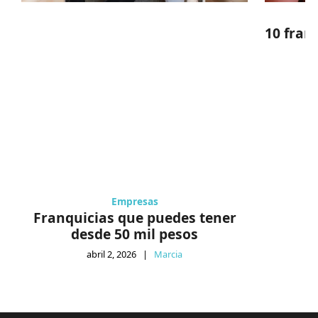
10 fran
Empresas
Franquicias que puedes tener
desde 50 mil pesos
abril 2, 2026
|
Marcia