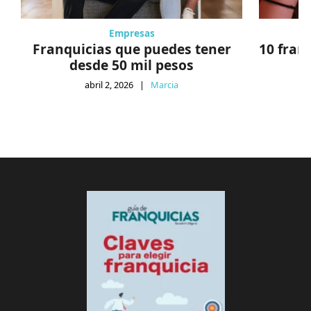
Empresas
Franquicias que puedes tener
10 fran
desde 50 mil pesos
abril 2, 2026
|
Marcia