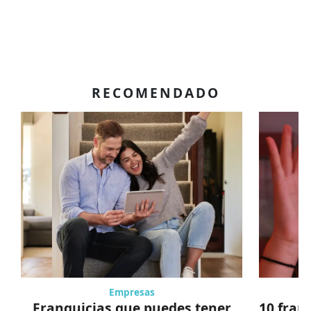
RECOMENDADO
Empresas
Franquicias que puedes tener
10 fran